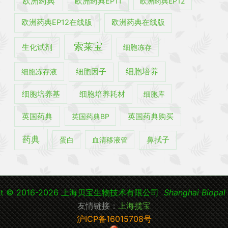
欧洲药典
欧洲药典EP11
欧洲药典EP12
欧洲药典EP12在线版
欧洲药典在线版
索莱宝
生化试剂
细胞冻存
细胞培养
细胞冻存液
细胞因子
细胞培养基
细胞培养耗材
细胞库
英国药典
英国药典BP
英国药典购买
药典
蛋白
血清移液管
鼻拭子
ght © 2016-2026 上海贝宝生物技术有限公司
Shanghai Biopal 
友情链接：
上海揽宝
沪ICP备16015708号