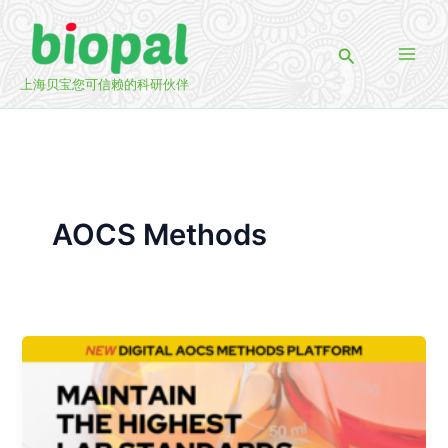
跳
至
搜
内
索
容
上海贝宝您可信赖的科研伙伴
AOCS Methods