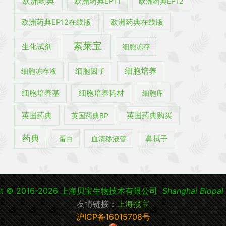
欧洲药典
欧洲药典EP11
欧洲药典EP12
欧洲药典EP12在线版
欧洲药典在线版
索莱宝
生化试剂
细胞冻存
细胞培养
细胞冻存液
细胞因子
细胞培养基
细胞培养耗材
细胞库
英国药典
英国药典BP
英国药典购买
药典
蛋白
血清移液管
鼻拭子
ght © 2016-2026 上海贝宝生物技术有限公司
Shanghai Biopal 
友情链接：
上海揽宝
沪ICP备16015708号