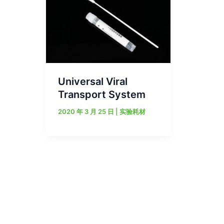
Universal Viral
Transport System
2020 年 3 月 25 日
|
实验耗材