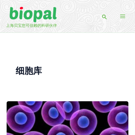
跳
至
搜
内
索
容
上海贝宝您可信赖的科研伙伴
细胞库